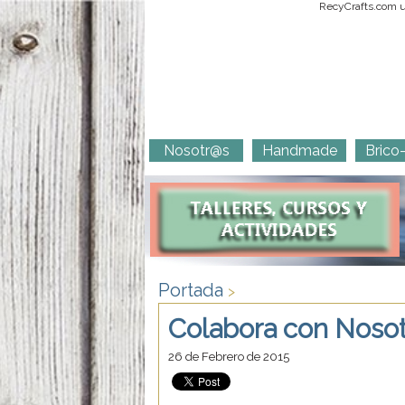
RecyCrafts.com ut
Nosotr@s
Handmade
Brico
Portada
>
Colabora con Noso
26 de Febrero de 2015