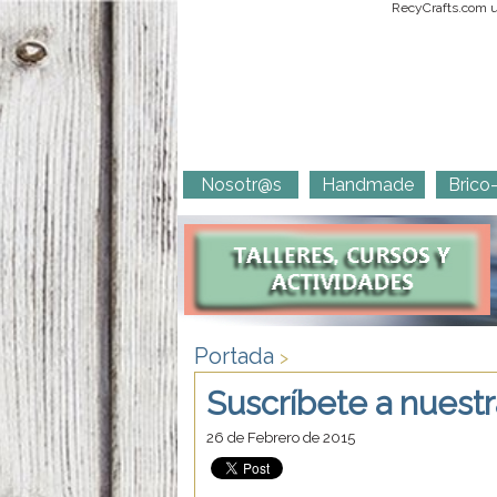
RecyCrafts.com ut
Nosotr@s
Handmade
Brico
Portada
>
Suscríbete a nuest
26 de Febrero de 2015