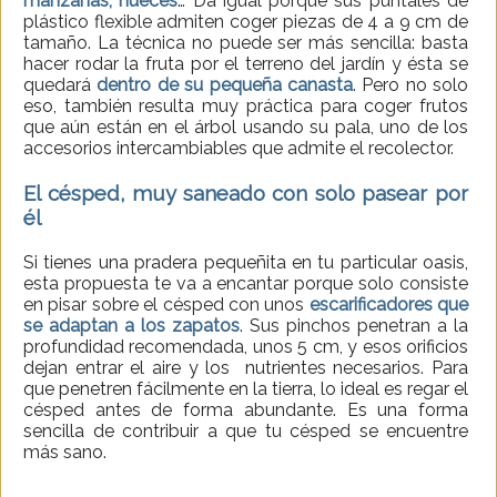
manzanas, nueces
… Da igual porque sus puntales de
plástico flexible admiten coger piezas de 4 a 9 cm de
tamaño. La técnica no puede ser más sencilla: basta
hacer rodar la fruta por el terreno del jardín y ésta se
quedará
dentro de su pequeña canasta
. Pero no solo
eso, también resulta muy práctica para coger frutos
que aún están en el árbol usando su pala, uno de los
accesorios intercambiables que admite el recolector.
El césped, muy saneado con solo pasear por
él
Si tienes una pradera pequeñita en tu particular oasis,
esta propuesta te va a encantar porque solo consiste
en pisar sobre el césped con unos
escarificadores que
se adaptan a los zapatos
. Sus pinchos penetran a la
profundidad recomendada, unos 5 cm, y esos orificios
dejan entrar el aire y los nutrientes necesarios. Para
que penetren fácilmente en la tierra, lo ideal es regar el
césped antes de forma abundante. Es una forma
sencilla de contribuir a que tu césped se encuentre
más sano.