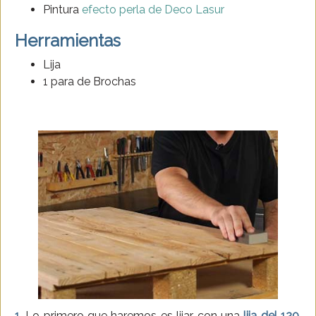
Pintura
efecto perla de Deco Lasur
Herramientas
Lija
1 para de Brochas
1.
Lo primero que haremos es lijar con una
lija del 120
.