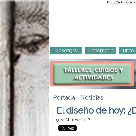
RecyCrafts.com ut
Nosotr@s
Handmade
Brico
Portada
Noticias
>
El diseño de hoy: ¿
9 de Abril de 2026