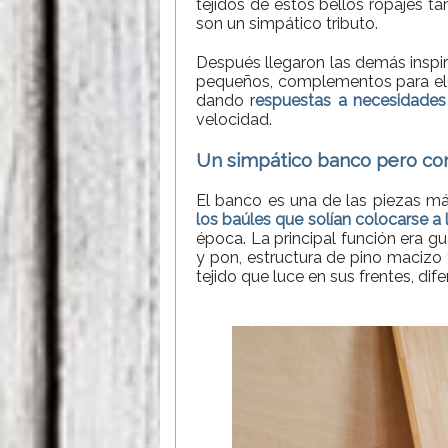
tejidos de estos bellos ropajes t
son un simpático tributo.
Después llegaron las demás inspi
pequeños, complementos para el 
dando r
espuestas a necesidade
velocidad.
Un simpático banco pero co
El banco es una de las piezas má
los baúles que solían colocarse a 
época. La principal función era g
y pon, estructura de pino macizo
tejido que luce en sus frentes, dif