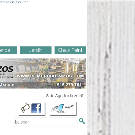
ormación
.
Ocultar
.
enda
Jardín
Chalk Paint
8 de Agosto de 2026