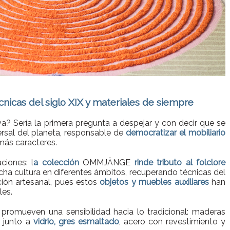
nicas del siglo XIX y materiales de siempre
iva? Sería la primera pregunta a despejar y con decir que se
ersal del planeta, responsable de
democratizar el mobiliario
más caracteres.
iones: l
a colección
OMMJÄNGE
rinde tributo al folclore
cha cultura en diferentes ámbitos, recuperando técnicas del
ón artesanal, pues estos
objetos y muebles auxiliares
han
es.
promueven una sensibilidad hacia lo tradicional: maderas
 junto a
vidrio, gres esmaltado
, acero con revestimiento y