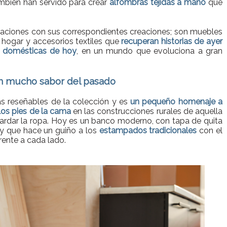
ambién han servido para crear
alfombras tejidas a mano
que
raciones con sus correspondientes creaciones; son muebles
hogar y accesorios textiles que
recuperan historias de ayer
s domésticas de hoy
, en un mundo que evoluciona a gran
n mucho sabor del pasado
s reseñables de la colección y es
un pequeño homenaje a
los pies de la cama
en las construcciones rurales de aquella
uardar la ropa. Hoy es un banco moderno, con tapa de quita
 y que hace un guiño a los
estampados tradicionales
con el
erente a cada lado.