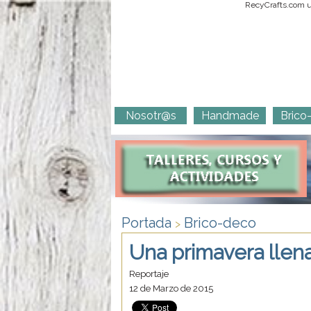
RecyCrafts.com ut
Nosotr@s
Handmade
Brico
Portada
Brico-deco
>
Una primavera llena
Reportaje
12 de Marzo de 2015