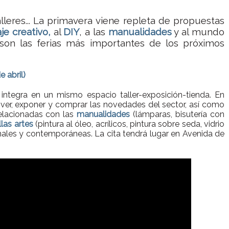
alleres... La primavera viene repleta de propuestas
aje creativo,
al
DIY
, a las
manualidades
y al mundo
son las ferias más importantes de los próximos
e abril)
ntegra en un mismo espacio taller-exposición-tienda. En
er, exponer y comprar las novedades del sector, así como
 relacionadas con las
manualidades
(lámparas, bisutería con
llas artes
(pintura al óleo, acrílicos, pintura sobre seda, vidrio
nales y contemporáneas. La cita tendrá lugar en Avenida de