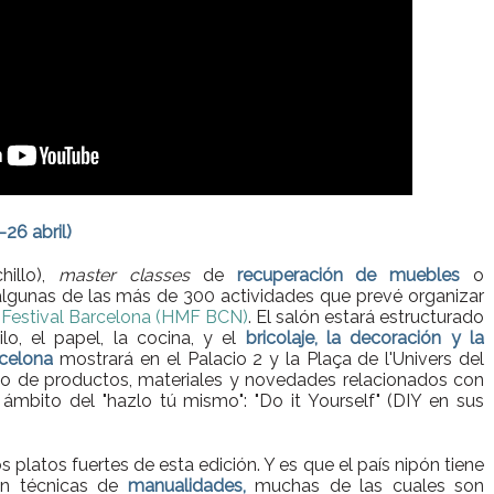
26 abril)
hillo),
master classes
de
recuperación de muebles
o
lgunas de las más de 300 actividades que prevé organizar
estival Barcelona (HMF BCN)
. El salón estará estructurado
lo, el papel, la cocina, y el
bricolaje, la decoración y la
celona
mostrará en el Palacio 2 y la Plaça de l'Univers del
tipo de productos, materiales y novedades relacionados con
 ámbito del "hazlo tú mismo": "Do it Yourself" (DIY en sus
 platos fuertes de esta edición. Y es que el país nipón tiene
 en técnicas de
manualidades,
muchas de las cuales son