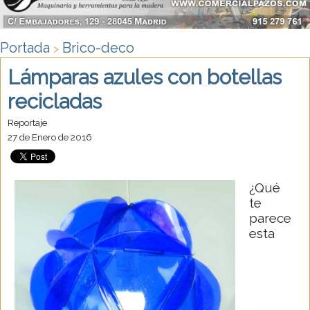
Portada
Brico-deco
>
Lámparas azules con botellas
recicladas
Reportaje
27 de Enero de 2016
¿Qué
te
parece
esta