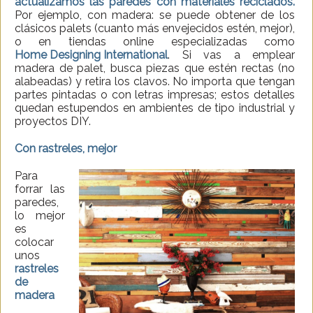
actualizamos las paredes con materiales reciclados.
Por ejemplo, con madera: se puede obtener de los
clásicos palets (cuanto más envejecidos estén, mejor),
o en tiendas online especializadas como
Home Designing International
. Si vas a emplear
madera de palet, busca piezas que estén rectas (no
alabeadas) y retira los clavos. No importa que tengan
partes pintadas o con letras impresas; estos detalles
quedan estupendos en ambientes de tipo industrial y
proyectos DIY.
Con rastreles, mejor
Para
forrar las
paredes,
lo mejor
es
colocar
unos
rastreles
de
madera