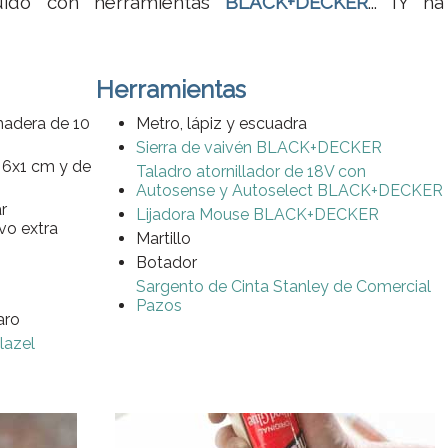
ruido con herramientas
BLACK+DECKER
... ¡Y ha
Herramientas
madera de 10
Metro, lápiz y escuadra
Sierra de vaivén BLACK+DECKER
 6x1 cm y de
Taladro atornillador de 18V con
Autosense y Autoselect BLACK+DECKER
ar
Lijadora Mouse BLACK+DECKER
vo extra
Martillo
Botador
Sargento de Cinta Stanley de Comercial
Pazos
aro
lazel