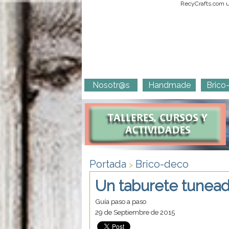
RecyCrafts.com ut
Nosotr@s
Handmade
Brico
Portada
Brico-deco
>
Un taburete tunead
Guía paso a paso
29 de Septiembre de 2015