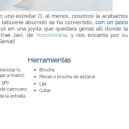
o una estrella! O, al menos, nosotros la acabamos
 taburete aburrido se ha convertido,
con un poco
 sí) en una joyita que quedará genial allí donde la
 trae Javi, de
Yonolotiraría
, y nos encanta por su
Genial!
Herramientas
eciclar (o
Brocha
ngas a mano)
Pincel o brocha de estarcir
 gris
Lija
de carrocero
Cúter
de la estrella