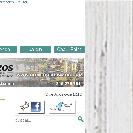
ormación
.
Ocultar
.
enda
Jardín
Chalk Paint
6 de Agosto de 2026