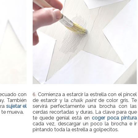
adecuado con
Comienza a estarcir la estrella con el pincel
6.
ay. También
de estarcir y la
chalk paint
de color gris. Te
ara
sujetar el
servirá perfectamente una brocha con las
 te mueva.
cerdas recortadas y duras. La clave para que
te quede genial está en
coger poca pintura
cada vez, descargar un poco la brocha e ir
pintando toda la estrella a golpecitos.