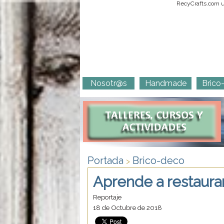
RecyCrafts.com ut
Nosotr@s
Handmade
Brico
Portada
Brico-deco
>
Aprende a restaurar
Reportaje
18 de Octubre de 2018