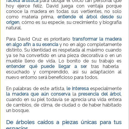
faceta artística
para dibujar el oficio tan personal que
hoy ejerce feliz. David juega con ventaja porque
conoce la madera en todas sus vertientes, no solo
como materia prima,
entiende el árbol desde su
origen
, cómo es su especie, su crecimiento y biografía
natural.
Para David Cruz es prioritario
transformar la madera
en algo afín a su esencia
y no en algo completamente
distinto. Su identidad es respetada al máximo cuando
ya se ha convertido en una pieza decorativa o en un
mueble lleno de vida. Lo bonito de su trabajo es
entender qué puede llegar a se
r tras haberla
escuchado y comprendido, así su adaptación al
nuevo entorno será beneficioso para todos.
En palabras de este artista,
le interesa
especialmente
la madera que aún conserva
la
presencia del árbol
,
cuando en su piel todavía se aprecia una vida entera
de cambios, de clima, de ciudad o de haber habitado
un bosque.
De árboles caídos a piezas únicas para tus
espacios