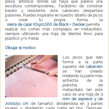
pieza "artística" donde las haya que parece una
escultura contemporánea... Facilísimo de construir,
barato y resistente, este cabecero despertará
pasiones. Puedes inspirarte en nuestro diseño de picos
o crear tu propia forma: la
sierra de calar KS901SEK de Black + Decker
permite
realizar los cortes más complejos en metacrilato,
siempre utilizando una hoja de dientes finos para
plástico y/o metal.
Dibujar el motivo
Los picos que dan
forma a la parte
superior del
cabecero
se han creado
midiendo la parte más
estrecha de la
plancha de
metacrilato (en este
caso es una hoja de
3
mm de espesor y de
200x15o cm
de tamaño), dividiéndola en 3 partes
iguales y dividiendo cada parte en dos. Después,