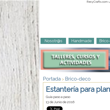
RecyCrafts.com ut
Nosotr@s
Handmade
Brico
Portada
Brico-deco
>
Estantería para pla
Guía paso a paso
13 de Junio de 2016