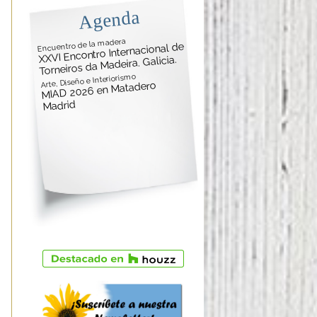
Agenda
Encuentro de la madera
XXVI Encontro Internacional de
Torneiros da Madeira. Galicia.
Arte, Diseño e Interiorismo
MIAD 2026 en Matadero
Madrid