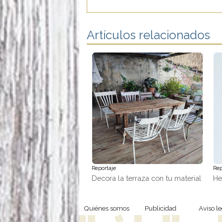
Artículos relacionados
Reportaje
Rep
Decora la terraza con tu material
He
favorito, ¡madera!
tr
Quiénes somos
Publicidad
Aviso le