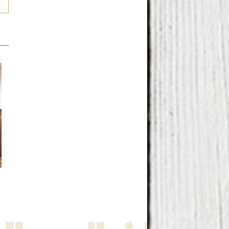
Cuando el bosque entra en casa.
Interiorismo e IA. ¿Moda o
¡Bienvenido!
amenaza?