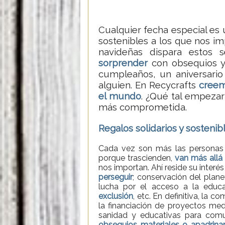
Cualquier fecha especial es 
sostenibles a los que nos im
navideñas dispara estos 
sorprender
con obsequios y 
cumpleaños, un aniversario
alguien. En Recycrafts
cree
el mundo
. ¿Qué tal empezar
más comprometida.
Regalos solidarios y sostenib
Cada vez son más las personas q
porque trascienden,
van más allá
nos importan. Ahí reside su interés
perseguir
; conservación del plane
lucha por el acceso a la educac
exclusión
, etc. En definitiva, la 
la financiación de proyectos medi
sanidad y educativas para comu
obsequios materiales o apadrina