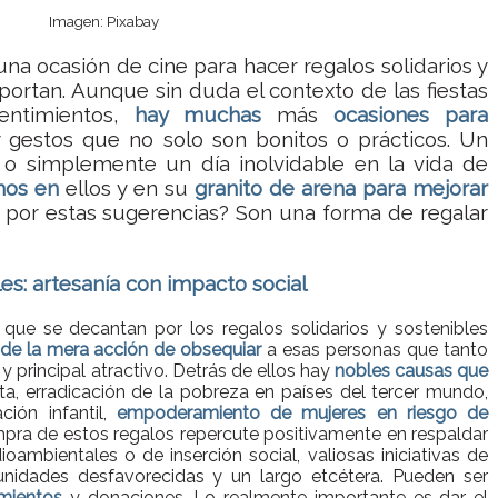
Imagen: Pixabay
una ocasión de cine para hacer regalos solidarios y
portan. Aunque sin duda el contexto de las fiestas
sentimientos,
hay muchas
más
ocasiones
para
gestos que no solo son bonitos o prácticos. Un
 o simplemente un día inolvidable en la vida de
mos en
ellos y en su
granito de arena para mejorar
 por estas sugerencias? Son una forma de regalar
les: artesanía con impacto social
ue se decantan por los regalos solidarios y sostenibles
 de la mera acción de obsequiar
a esas personas que tanto
 y principal atractivo. Detrás de ellos hay
nobles causas que
ta, erradicación de la pobreza en países del tercer mundo,
ión infantil,
empoderamiento de mujeres en riesgo de
compra de estos regalos repercute positivamente en respaldar
oambientales o de inserción social, valiosas iniciativas de
nidades desfavorecidas y un largo etcétera. Pueden ser
mientos
y donaciones. Lo realmente importante es dar el