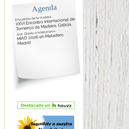
Agenda
Encuentro de la madera
XXVI Encontro Internacional de
Torneiros da Madeira. Galicia.
Arte, Diseño e Interiorismo
MIAD 2026 en Matadero
Madrid