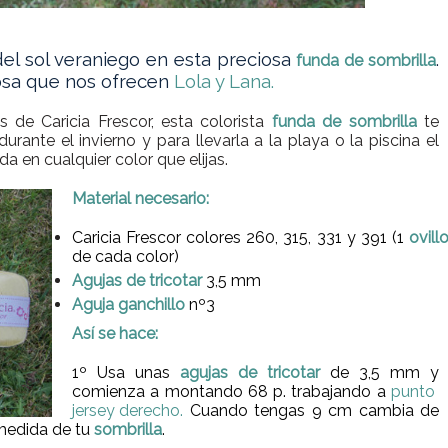
el sol veraniego en esta preciosa
.
funda de sombrilla
iosa que nos ofrecen
Lola y Lana.
 de Caricia Frescor, esta colorista
funda de sombrilla
te
urante el invierno y para llevarla a la playa o la piscina el
 en cualquier color que elijas.
Material necesario:
Caricia Frescor colores 260, 315, 331 y 391 (1
ovill
de cada color)
Agujas de tricotar
3,5 mm
Aguja ganchillo
nº3
Así se hace:
1º Usa unas
agujas de tricotar
de 3,5 mm y
comienza a montando 68 p. trabajando a
punto
jersey derecho
.
Cuando tengas 9 cm cambia de
 medida de tu
sombrilla
.