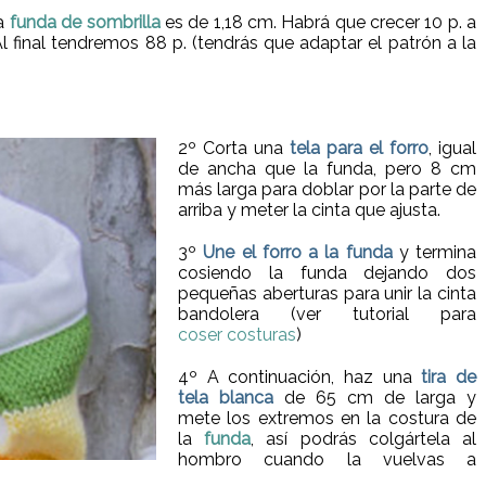
la
funda de sombrilla
es de 1,18 cm. Habrá que crecer 10 p. a
l final tendremos 88 p. (tendrás que adaptar el patrón a la
2º Corta una
tela para el forro
, igual
de ancha que la funda, pero 8 cm
más larga para doblar por la parte de
arriba y meter la cinta que ajusta.
3º
Une el forro a la funda
y termina
cosiendo la funda dejando dos
pequeñas aberturas para unir la cinta
bandolera (ver tutorial para
coser costuras
)
4º A continuación, haz una
tira de
tela blanca
de 65 cm de larga y
mete los extremos en la costura de
la
funda
, así podrás colgártela al
hombro cuando la vuelvas a