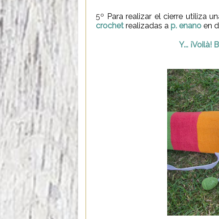
5º
Para realizar el cierre utiliz
crochet
realizadas a
p. enano
en d
Y... ¡Voilà