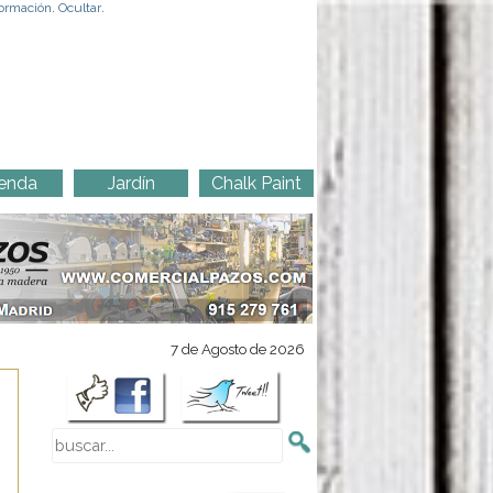
ormación
.
Ocultar
.
enda
Jardín
Chalk Paint
7 de Agosto de 2026