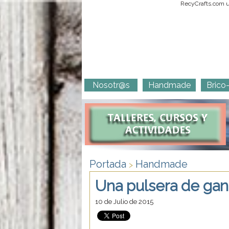
RecyCrafts.com ut
Nosotr@s
Handmade
Brico
Portada
Handmade
>
Una pulsera de ganc
10 de Julio de 2015