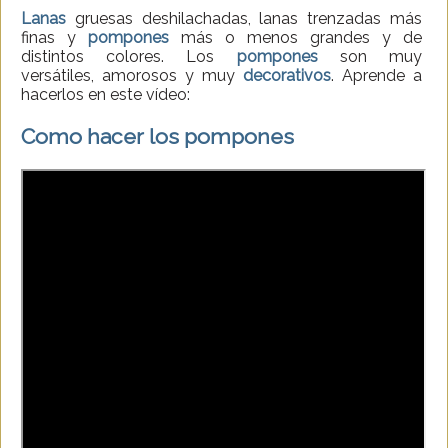
Lanas
gruesas deshilachadas, lanas trenzadas más
finas y
pompones
más o menos grandes y de
distintos colores. Los
pompones
son muy
versátiles, amorosos y muy
decorativos
. Aprende a
hacerlos en este vídeo:
Como hacer los pompones