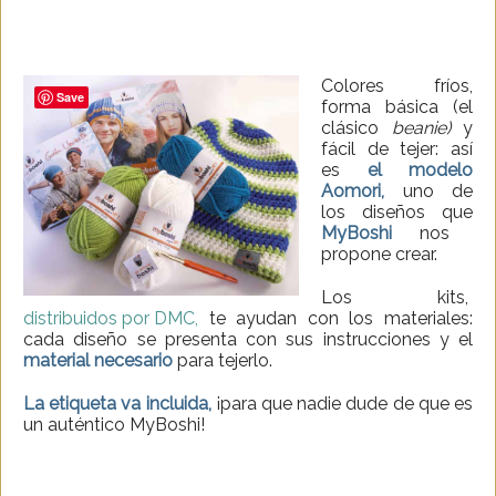
Colores fríos,
Save
forma básica (el
clásico
beanie)
y
fácil de tejer: así
es
el modelo
Aomori,
uno de
los diseños que
MyBoshi
nos
propone crear.
Los kits,
distribuidos por DMC,
te ayudan con los materiales:
cada diseño se presenta con sus instrucciones y el
material necesario
para tejerlo.
La etiqueta va incluida,
¡para que nadie dude de que es
un auténtico MyBoshi!