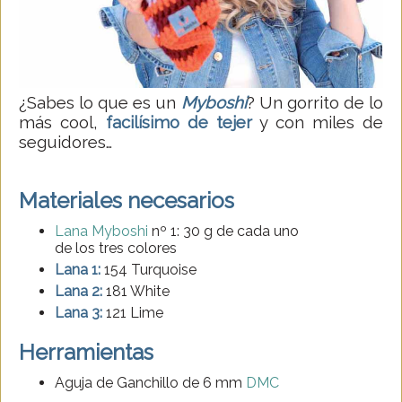
¿Sabes lo que es un
Myboshi
? Un gorrito de lo
más cool,
facilísimo de tejer
y con miles de
seguidores…
Materiales necesarios
Lana Myboshi
nº 1: 30 g de cada uno
de los tres colores
Lana 1:
154 Turquoise
Lana 2:
181 White
Lana 3:
121 Lime
Herramientas
Aguja de Ganchillo de 6 mm
DMC