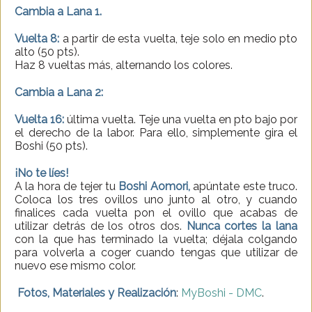
Cambia a Lana 1.
Vuelta 8:
a partir de esta vuelta, teje solo en medio pto
alto (50 pts).
Haz 8 vueltas más, alternando los colores.
Cambia a Lana 2:
Vuelta 16:
última vuelta. Teje una vuelta en pto bajo por
el derecho de la labor. Para ello, simplemente gira el
Boshi (50 pts).
¡No te líes!
A la hora de tejer tu
Boshi Aomori,
apúntate este truco.
Coloca los tres ovillos uno junto al otro, y cuando
finalices cada vuelta pon el ovillo que acabas de
utilizar detrás de los otros dos.
Nunca cortes la lana
con la que has terminado la vuelta; déjala colgando
para volverla a coger cuando tengas que utilizar de
nuevo ese mismo color.
Fotos, Materiales y Realización
:
MyBoshi - DMC
.